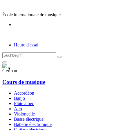
Skip
to
École internationale de musique
content
Heure d'essai
Suchen
nach
:
▾
Cours de musique
Accordéon
Banjo
Flûte à bec
Alto
Violoncelle
Basse électrique
Batterie électronique
Guitare électrique