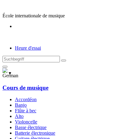
Skip
to
École internationale de musique
content
Heure d'essai
Suchen
nach
:
▾
Cours de musique
Accordéon
Banjo
Flûte à bec
Alto
Violoncelle
Basse électrique
Batterie électronique
Guitare électrique