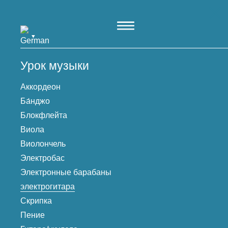
Пропустить
к
основному
▾
содержанию
Урок музыки
Аккордеон
Ба́нджо
Блокфлейта
Виола
Виолончель
Электробас
Электронные барабаны
электрогитара
Скрипка
Пение