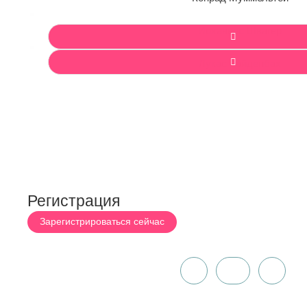
Йоханнес Швагер
Лукас Райденбах
Регистрация
Зарегистрироваться сейчас