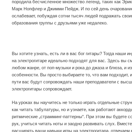
породила бесчисленное множество легенд, таких как Эри
Марк Нопфлер и Джимми Пейдж. И по сей день очарование
ослабевает, побуждая сотни тысяч людей подражать свои
образования группы с друзьями уже недалеко.
Вы хотите узнать, есть ли в вас бог гитары? Тогда наши 
на электрогитаре идеально подходят для вас. Здесь вы с
любом жанре, от поп-музыки и рока до джаза и блюза, и и
особенности. Вы просто выбираете то, что вам подходит,
пути вас будут сопровождать наши преподаватели с выс
электрогитары
сопровождает.
На уроках вы научитесь не только играть отдельные стру
как читать табулатуры, но и узнаете, как работают аккорд
ритмические „страмминг-паттерны“. При этом вы будете 
рук, учиться читать ноты и заодно развивать слух. Вмест
расширять ваши навыки игры на
электрогитара
, отвечаем