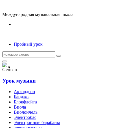
Пропустить
к
Международная музыкальная школа
основному
содержанию
Пробный урок
Поиск:
▾
Урок музыки
Аккордеон
Ба́нджо
Блокфлейта
Виола
Виолончель
Электробас
Электронные барабаны
электрогитара