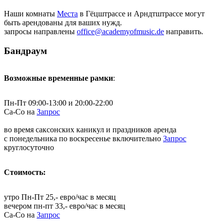
Наши комнаты
Места
в Гёцштрассе и Арндтштрассе могут
быть арендованы для ваших нужд.
запросы направлены
office@academyofmusic.de
направить.
Бандраум
Возможные временные рамки
:
Пн-Пт 09:00-13:00 и 20:00-22:00
Са-Со на
Запрос
во время саксонских каникул и праздников аренда
с понедельника по воскресенье включительно
Запрос
круглосуточно
Стоимость:
утро Пн-Пт 25,- евро/час в месяц
вечером пн-пт 33,- евро/час в месяц
Са-Со на
Запрос