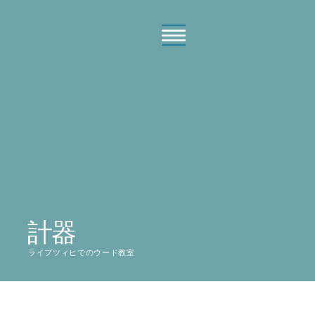
コ
ン
テ
ン
ツ
へ
ス
キ
ッ
プ
計器
ライプツィヒでのウード教室