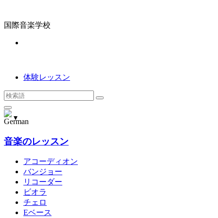
コ
ン
国際音楽学校
テ
ン
ツ
へ
ス
体験レッスン
キ
ッ
検
プ
索
▾
音楽のレッスン
アコーディオン
バンジョー
リコーダー
ビオラ
チェロ
Eベース