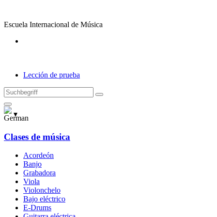
Ir
al
Escuela Internacional de Música
contenido
Lección de prueba
Suchen
nach:
▾
Clases de música
Acordeón
Banjo
Grabadora
Viola
Violonchelo
Bajo eléctrico
E-Drums
Guitarra eléctrica